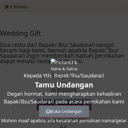
0
Wishes
Wedding Gift
Doa restu dari Bapak/ Ibu/ Saudara/i sangat
berarti bagi kami. Namun apabila Bapak/ Ibu/
Saudara/i ingin memberikan hadiah pernikahan
dapat melalui tautan berikut ini.
Nana & Satria
Kepada Yth. Bapak/Ibu/Saudara/i
Tamu Undangan
A.n.
8530303226
Degan hormat, kami mengharapkan kehadiran
Bapak/Ibu/Saudara/i pada acara pernikahan kami
Salin No. Rekening
Buka Undangan
Mohon maaf apabila ada kesalahan penulisan nama/gelar
A.n.