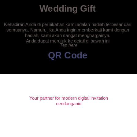
Wedding Gift
Kehadiran Anda di pernikahan kami adalah hadiah terbesar dari
semuanya. Namun, jika Anda ingin memberkati kami dengan
hadiah, kami akan sangat menghargainya.
Anda dapat merujuk ke detail di bawah ini
Tap here
QR Code
Rahmat & Indry
Your partner for modern digital invitation
oendanganid