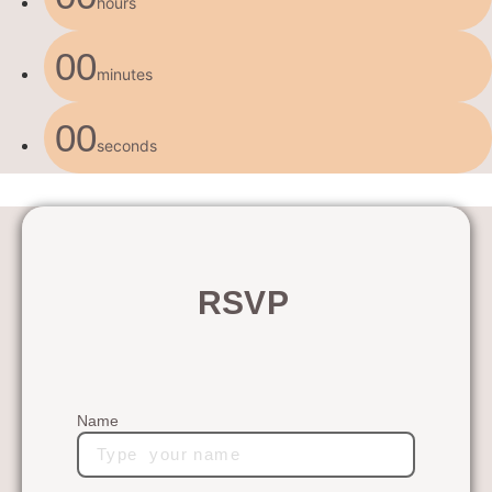
hours
00
minutes
00
seconds
RSVP
Name