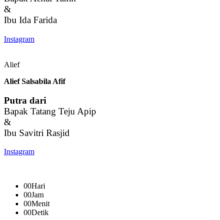
&
Ibu Ida Farida
Instagram
Alief
Alief Salsabila Afif
Putra dari
Bapak Tatang Teju Apip
&
Ibu Savitri Rasjid
Instagram
00
Hari
00
Jam
00
Menit
00
Detik