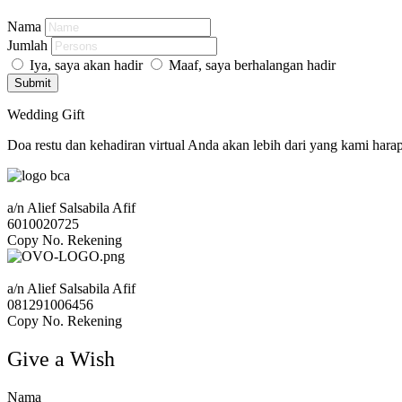
Nama
Jumlah
Iya, saya akan hadir
Maaf, saya berhalangan hadir
Submit
Wedding Gift
Doa restu dan kehadiran virtual Anda akan lebih dari yang kami hara
a/n Alief Salsabila Afif
6010020725
Copy No. Rekening
a/n Alief Salsabila Afif
081291006456
Copy No. Rekening
Give a Wish
Nama