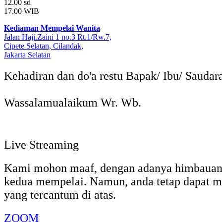
12.00 sd
17.00 WIB
Kediaman Mempelai Wanita
Jalan Haji.Zaini 1 no.3 Rt.1/Rw.7,
Cipete Selatan, Cilandak,
Jakarta Selatan
Kehadiran dan do'a restu Bapak/ Ibu/ Sauda
Wassalamualaikum Wr. Wb.
Live Streaming
Kami mohon maaf, dengan adanya himbauan pe
kedua mempelai. Namun, anda tetap dapat me
yang tercantum di atas.
ZOOM