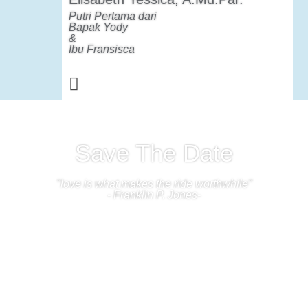
Putri Pertama dari
Bapak Yody
&
Ibu Fransisca
Save The Date
"love is what makes the ride worthwhile"
- Franklin P. Jones-
00
00
00
00
Days
Hours
Minutes
Seconds