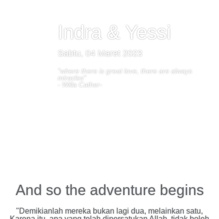
Indra & Yessi
Sabtu, 04 Maret 2023
 Wedding Of
"where there is great love, there are always
miracles"
- Willa Cather-
And so the adventure begins
"Demikianlah mereka bukan lagi dua, melainkan satu,
Karena itu, apa yang telah dipersatukan Allah, tidak boleh