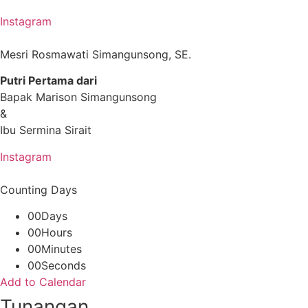
Instagram
Mesri Rosmawati Simangunsong, SE.
Putri Pertama dari
Bapak Marison Simangunsong
&
Ibu Sermina Sirait
Instagram
Counting Days
00
Days
00
Hours
00
Minutes
00
Seconds
Add to Calendar
Tunangan